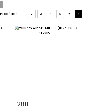
Précédent
1
2
3
4
5
6
7
280
m
Fiche détaillée
Zoom