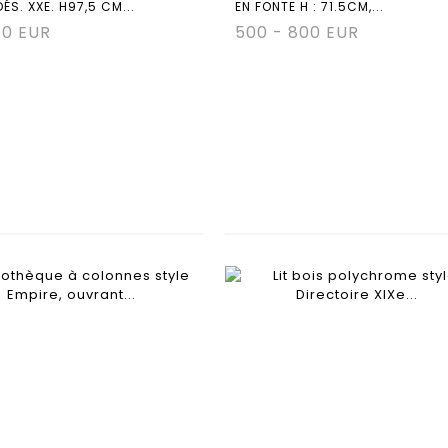
S. XXE. H97,5 CM...
EN FONTE H : 71.5CM,...
50 EUR
500 - 800 EUR