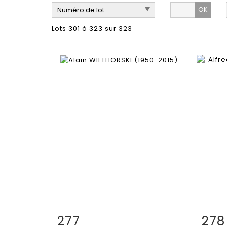
OK
Lots 301 à 323 sur 323
277
278
Fiche détaillée
Zoom
Fiche