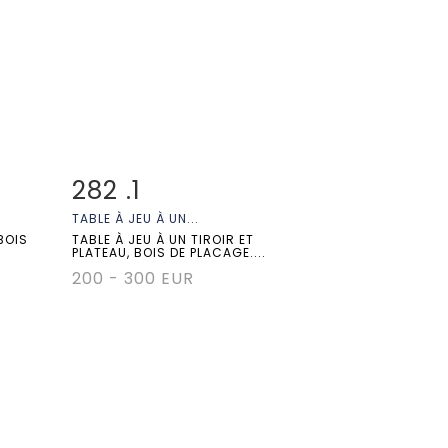
282 .1
m
Fiche détaillée
Zoom
TABLE À JEU À UN...
BOIS
TABLE À JEU À UN TIROIR ET
PLATEAU, BOIS DE PLACAGE....
200 - 300 EUR