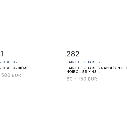
.1
282
 détaillée
Zoom
Fiche détaillée
Zoo
 BOIS XV...
PAIRE DE CHAISES...
 BOIS XVIIIÈME
PAIRE DE CHAISES NAPOLÉON III 
NOIRCI. 85 X 43...
 500 EUR
80 - 150 EUR