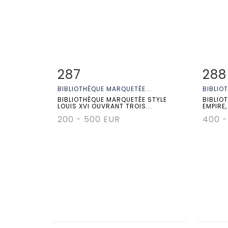
287
288
Fiche détaillée
Zoom
Fiche
BIBLIOTHÈQUE MARQUETÉE...
BIBLIO
BIBLIOTHÈQUE MARQUETÉE STYLE
BIBLIO
LOUIS XVI OUVRANT TROIS...
EMPIRE
200 - 500 EUR
400 -