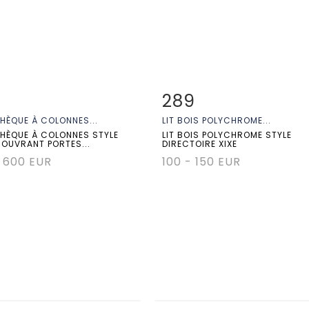
289
 détaillée
Zoom
Fiche détaillée
Zoo
THÈQUE À COLONNES...
LIT BOIS POLYCHROME...
THÈQUE À COLONNES STYLE
LIT BOIS POLYCHROME STYLE
, OUVRANT PORTES...
DIRECTOIRE XIXE
 600 EUR
100 - 150 EUR