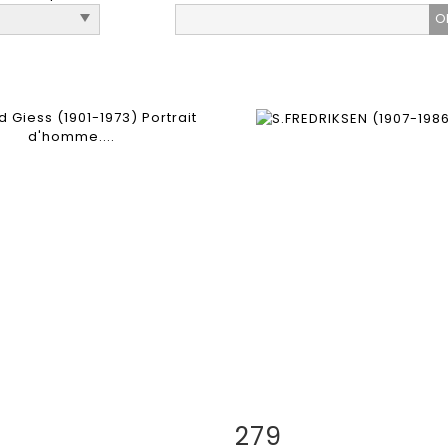
279
 détaillée
Zoom
Fiche détaillée
Zoo