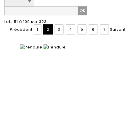
Lots 51 à 100 sur 323
Précédent
1
2
3
4
5
6
7
Suivant