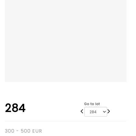
284
Go to lot
300 - 500 EUR