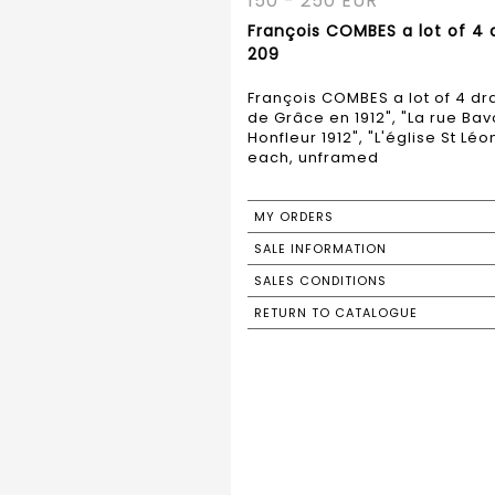
150 - 250 EUR
François COMBES a lot of 4 d
209
François COMBES a lot of 4 dr
de Grâce en 1912", "La rue Bavo
Honfleur 1912", "L'église St Lé
each, unframed
MY ORDERS
SALE INFORMATION
SALES CONDITIONS
RETURN TO CATALOGUE