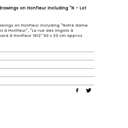
rawings on Honfleur including "N - Lot
awings on Honfleur including "Notre dame
l à Honfleur", "La rue des lingots à
onard à Honfleur 1912" 50 x 33 cm approx.