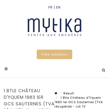
Free valuation
1 BTLE CHÂTEAU
Result
D'YQUEM 1983 1ER
1 Btle Château d'Yquem
1983 1er GCS Sauternes (TVA
GCS SAUTERNES (TVA
récupérab - Lot 73