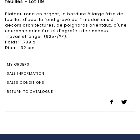
feuilles - Lot 119
Plateau rond en argent, la bordure à large frise de
feuilles d'eau; le fond gravé de 4 médaillons à
décors architecturés, de poignards orientaux, d'une
couronne princière et d'agrafes de rinceaux.
Travail étranger (925°/°°).
Poids: 1.789 g.
Diam.: 32 cm.
MY ORDERS
SALE INFORMATION
SALES CONDITIONS
RETURN TO CATALOGUE