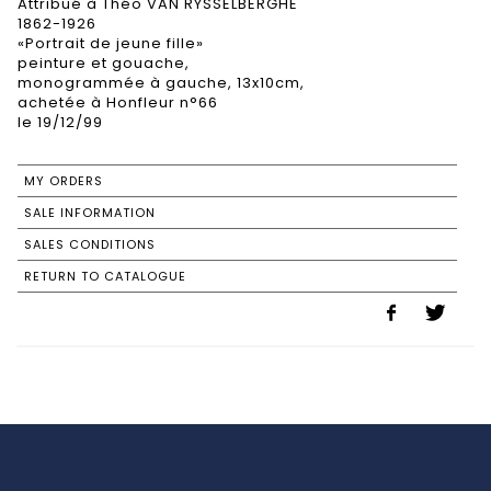
Attribué à Théo VAN RYSSELBERGHE
1862-1926
«Portrait de jeune fille»
peinture et gouache,
monogrammée à gauche, 13x10cm,
achetée à Honfleur n°66
le 19/12/99
MY ORDERS
SALE INFORMATION
SALES CONDITIONS
RETURN TO CATALOGUE