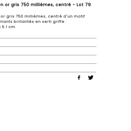
en or gris 750 millièmes, centré - Lot 79
 or gris 750 millièmes, centré d'un motif
nts brillantés en serti griffe.
x 5.1 cm.