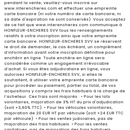
pendant la vente, veuillez-vous inscrire sur
www.interencheres.com et effectuer une empreinte
carte bancaire (ni votre numéro de carte bancaire, ni
sa date d'expiration ne sont conservés). Vous acceptez
de ce fait que www.interencheres.com communique à
HONFLEUR-ENCHERES SVV tous les renseignements
relatifs à votre inscription ainsi que votre empreinte
carte bancaire. HONFLEUR-ENCHERES SVV se réservent
le droit de demander, le cas échéant, un complément
d’information avant votre inscription définitive pour
enchérir en ligne. Toute enchère en ligne sera
considérée comme un engagement irrévocable
d’achat. Si vous êtes adjudicataire en ligne, vous
autorisez HONFLEUR-ENCHERES SVV, si elles le
souhaitent, à utiliser votre empreinte carte bancaire
pour procéder au paiement, partiel ou total, de vos
acquisitions y compris les frais habituels à la charge de
l’acheteur. Ces frais sont majorés : • Pour les lots
volontaires, majoration de 3% HT du prix d'adjudication
(soit +3,60% TTC). • Pour les véhicules volontaires,
majoration de 20 EUR HT par véhicule (soit +24 EUR TTC
par véhicule). • Pour les ventes judiciaires, pas de
majoration des frais habituels. • Pour les ventes
caritatives, pas de majoration des frais habituels.