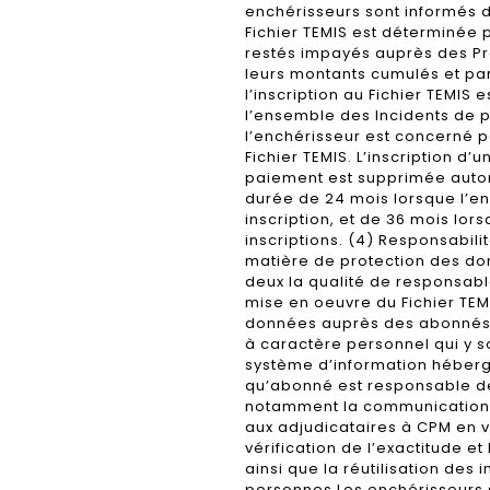
enchérisseurs sont informés du
Fichier TEMIS est déterminée
restés impayés auprès des Pr
leurs montants cumulés et par
l’inscription au Fichier TEMIS e
l’ensemble des Incidents de 
l’enchérisseur est concerné p
Fichier TEMIS. L’inscription d
paiement est supprimée auto
durée de 24 mois lorsque l’enc
inscription, et de 36 mois lors
inscriptions. (4) Responsabilit
matière de protection des do
deux la qualité de responsabl
mise en oeuvre du Fichier TEM
données auprès des abonnés, 
à caractère personnel qui y s
système d’information héberge
qu’abonné est responsable de s
notamment la communication 
aux adjudicataires à CPM en vu
vérification de l’exactitude et
ainsi que la réutilisation des 
personnes Les enchérisseurs so