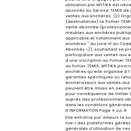
utilisation par MYTIKA est néce
abonnés au Service TEMIS de p
ventes aux enchères. (2) Orga
(destinataires) Le Fichier TEM
vente abonnée (professionnels
meubles aux enchères publiq
applicable et notamment aux pr
enchères " du Livre III du Co
Abonnés »)), souhaitant se pr
participation aux ventes aux
d’une inscription au Fichier T
au fichier TEMIS, MYTIKA pourr
enchères qu’elle organise à l
garanties spécifiques ou refu
enchérisseurs aux ventes aux
peuvent être mises en oeuvre. 
pour conséquence de limiter l
auprès des professionnels abo
dans les conditions générale
D’INFORMATION Page 4 sur 9
Elle entraîne par ailleurs la 
live » des plateformes gérée
générales d’utilisation de ces