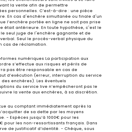
ant la vente afin de permettre
es personnelles. C’est-à-dire : une pièce
ire. En cas d'enchère simultanée ou finale d'un
que l’enchère portée en ligne ne soit pas prise
e était antérieure. En toute hypothèse, c'est le
le seul juge de l'enchère gagnante et de
-verbal. Seul le procès-verbal physique du
en cas de réclamation.
teformes numériques La participation aux
rdre s’effectue aux risques et périls de
urra pas être responsable en cas de
t d’exécution (erreur, interruption du service
n des enchères). Les éventuels
ptions du service live n’empêcheront pas le
ivre la vente aux enchères, à sa discrétion.
ctue au comptant immédiatement après la
 s’acquitter de sa dette par les moyens
que. - Espèces jusqu’à 1000€ pour les
0€ pour les non-ressortissants français. Dans
ve de justificatif d’identité. - Chèque, sous