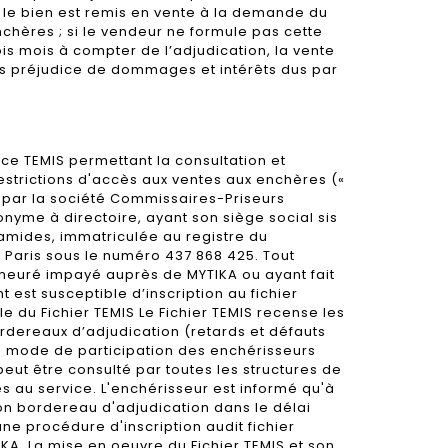
 le bien est remis en vente à la demande du
nchères ; si le vendeur ne formule pas cette
s mois à compter de l’adjudication, la vente
ans préjudice de dommages et intérêts dus par
ce TEMIS permettant la consultation et
restrictions d'accès aux ventes aux enchères («
e par la société Commissaires-Priseurs
nyme à directoire, ayant son siège social sis
ramides, immatriculée au registre du
Paris sous le numéro 437 868 425. Tout
euré impayé auprès de MYTIKA ou ayant fait
t est susceptible d’inscription au fichier
ale du Fichier TEMIS Le Fichier TEMIS recense les
rdereaux d’adjudication (retards et défauts
e mode de participation des enchérisseurs
peut être consulté par toutes les structures de
 au service. L'enchérisseur est informé qu'à
on bordereau d'adjudication dans le délai
ne procédure d'inscription audit fichier
A. La mise en oeuvre du Fichier TEMIS et son