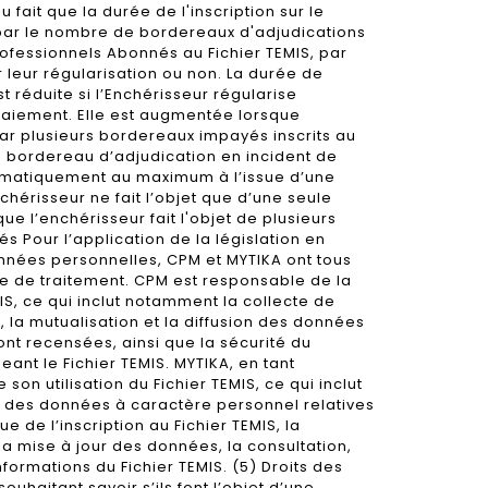
 fait que la durée de l'inscription sur le
 par le nombre de bordereaux d'adjudications
ofessionnels Abonnés au Fichier TEMIS, par
 leur régularisation ou non. La durée de
st réduite si l’Enchérisseur régularise
paiement. Elle est augmentée lorsque
ar plusieurs bordereaux impayés inscrits au
’un bordereau d’adjudication en incident de
matiquement au maximum à l’issue d’une
hérisseur ne fait l’objet que d’une seule
que l’enchérisseur fait l'objet de plusieurs
és Pour l’application de la législation en
nnées personnelles, CPM et MYTIKA ont tous
e de traitement. CPM est responsable de la
IS, ce qui inclut notamment la collecte de
la mutualisation et la diffusion des données
ont recensées, ainsi que la sécurité du
ant le Fichier TEMIS. MYTIKA, en tant
on utilisation du Fichier TEMIS, ce qui inclut
des données à caractère personnel relatives
e de l’inscription au Fichier TEMIS, la
 la mise à jour des données, la consultation,
informations du Fichier TEMIS. (5) Droits des
uhaitant savoir s’ils font l’objet d’une