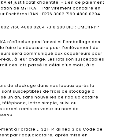
A et justificatif d’identité. - Lien de paiement
ation de MYTIKA. - Par virement bancaire en
ur Enchères IBAN : FR76 3002 7160 4800 0204
 3002 7160 4800 0204 7310 208 BIC : CMCIFRPP
KA n’effectue pas l’envoi ni l’emballage des
 de faire le nécessaire pour l’enlèvement de
porteurs sera communiqué aux acquéreurs pour
eau, à leur charge. Les lots son susceptibles
ait des lots passé le délai d’un mois, à la
ois de stockage dans nos locaux après la
 sont susceptibles de frais de stockage à
ssé un an, sans nouvelles de l’adjudicataire
téléphone, lettre simple, suivi ou
s seront remis en vente au nom de
éserve.
nt à l’article L. 321-14 alinéa 3 du Code de
nt par l’adjudicataire, après mise en