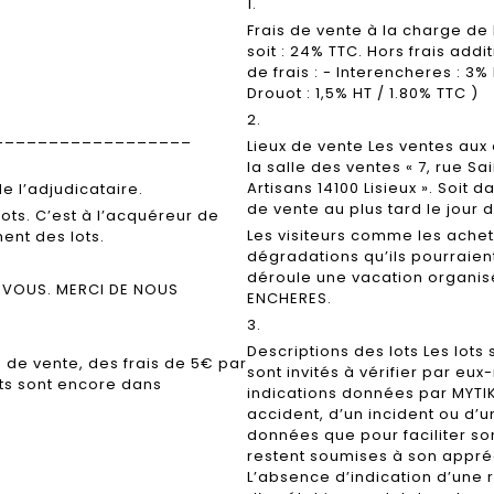
1.
Frais de vente à la charge de
soit : 24% TTC. Hors frais add
de frais : - Interencheres : 3
Drouot : 1,5% HT / 1.80% TTC )
2.
__________________
Lieux de vente Les ventes aux
la salle des ventes « 7, rue Sai
Artisans 14100 Lisieux ». Soit 
e l’adjudicataire.
de vente au plus tard le jour d
lots. C’est à l’acquéreur de
Les visiteurs comme les ach
ent des lots.
dégradations qu’ils pourraien
déroule une vacation organis
-VOUS. MERCI DE NOUS
ENCHERES.
3.
Descriptions des lots Les lots
 de vente, des frais de 5€ par
sont invités à vérifier par eu
lots sont encore dans
indications données par MYTIKA
accident, d’un incident ou d’u
données que pour faciliter so
restent soumises à son appréc
L’absence d’indication d’une r