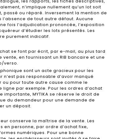
talogue, les rapports, les fiches descriptives,
alement, n’implique nullement qu’un lot soit
t, passé ou réparé. Inversement la mention de
 l’absence de tout autre défaut. Aucune
e fois l’adjudication prononcée, l’exposition
quéreur d’étudier les lots présentés. Les
re purement indicatif.
hat se font par écrit, par e-mail, au plus tard
e vente, en fournissant un RIB bancaire et une
o/verso.
léphonique sont un acte gracieux pour les
eur n’est pas responsable d’avoir manqué
ur ou pour toute autre cause comme le
 ligne par exemple. Pour les ordres d’achat
 importante, MYTIKA se réserve le droit de
nque du demandeur pour une demande de
uer un déposit.
ur conserve la maîtrise de la vente. Les
 en personne, par ordre d’achat fixe,
eformes numériques. Pour une bonne
le, les enchérisseurs sont invités à se faire