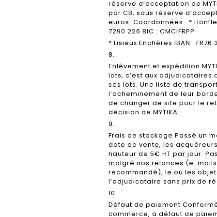
réserve d’acceptation de MYTIK
par CB, sous réserve d’accept
euros. Coordonnées : * Honfle
7290 226 BIC : CMCIFRPP
* Lisieux Enchères IBAN : FR76
8.
Enlèvement et expédition MYTI
lots, c’est aux adjudicataires
ses lots. Une liste de trans
l’acheminement de leur border
de changer de site pour le retr
décision de MYTIKA.
9.
Frais de stockage Passé un m
date de vente, les acquéreurs
hauteur de 5€ HT par jour. Pa
malgré nos relances (e-mails, 
recommandé), le ou les objet
l’adjudicataire sans prix de r
10.
Défaut de paiement Conforméme
commerce, à défaut de paieme