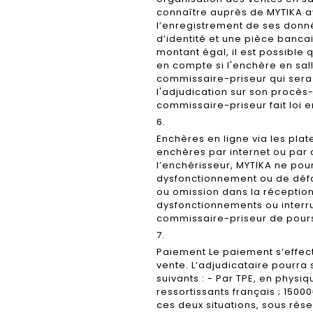
connaître auprès de MYTIKA av
l’enregistrement de ses donné
d’identité et une pièce banca
montant égal, il est possible 
en compte si l'enchère en sall
commissaire-priseur qui sera 
l'adjudication sur son procès
commissaire-priseur fait loi 
6.
Enchères en ligne via les pla
enchères par internet ou par o
l’enchérisseur, MYTIKA ne po
dysfonctionnement ou de défau
ou omission dans la réceptio
dysfonctionnements ou interru
commissaire-priseur de poursu
7.
Paiement Le paiement s’effe
vente. L’adjudicataire pourra
suivants : - Par TPE, en physi
ressortissants français ; 1500
ces deux situations, sous réser