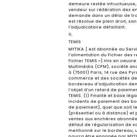
demeure restée infructueuse,
vendeur sur réitération des e
demande dans un délai de troi
est résolue de plein droit, s
l’adjudicataire défaillant.
11.
TEMIS
MYTIKA ] est abonnée au Servi
l’alimentation du Fichier des 
Fichier TEMIS ») mis en oeuvr
Multimédia (CPM), société ano
à (75001) Paris, 14 rue des Py
commerce et des sociétés de 
bordereau d’adjudication dem
l’objet d’un retard de paiemen
TEMIS. (1) Finalité et base lég
incidents de paiement des bo
de paiement), quel que soit l
(présentiel ou à distance) et 
ventes aux enchères abonnées
défaut de régularisation de s
mentionné sur le bordereau, u
pourra être engagée par MYTIK