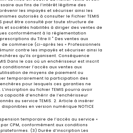
ssaire aux fins de l’intérêt légitime des
révenir les impayés et sécuriser ainsi les
nismes autorisés à consulter le Fichier TEMIS
IS peut être consulté par toute structure de
 et sociétés habilités à diriger des ventes de
ues conformément à la réglementation
escriptions du Titre II " Des ventes aux
de de commerce (ci-après les « Professionnels
émunir contre les impayés et sécuriser ainsi la
 enchères qu’ils organisent. Conséquence
EMIS Dans le cas où un enchérisseur est inscrit
a conditionner l’accès aux ventes aux
’utilisation de moyens de paiement ou
ser temporairement la participation des
 enchères pour lesquels ces garanties ne
L’inscription au fichier TEMIS pourra avoir
a capacité d’enchérir de l’enchérisseur
nnés au service TEMIS. 2. Article à insérer
s disponibles en version numérique NOTICE
suspension temporaire de l’accès au service «
s par CPM, conformément aux conditions
 plateformes. (3) Durée d’inscription Les