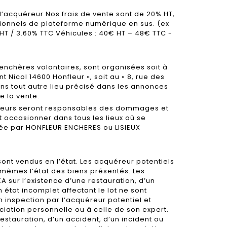
 l’acquéreur Nos frais de vente sont de 20% HT,
itionnels de plateforme numérique en sus. (ex
% HT / 3.60% TTC Véhicules : 40€ HT – 48€ TTC -
 enchères volontaires, sont organisées soit à
nt Nicol 14600 Honfleur », soit au « 8, rue des
dans tout autre lieu précisé dans les annonces
e la vente.
eteurs seront responsables des dommages et
t occasionner dans tous les lieux où se
ée par HONFLEUR ENCHERES ou LISIEUX
 sont vendus en l’état. Les acquéreur potentiels
x-mêmes l’état des biens présentés. Les
 sur l’existence d’une restauration, d’un
n état incomplet affectant le lot ne sont
n inspection par l’acquéreur potentiel et
iation personnelle ou à celle de son expert.
estauration, d’un accident, d’un incident ou