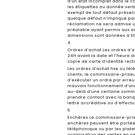
d’un état incomplet dans le ca
les étiquettes ou donnée verb
exempt de tout défaut présen
quelque défaut n’implique pas
réclamation ne sera admise un
préalable ayant permis aux ac
dimensions sont données à tit
4.
Ordres d’achat Les ordres d’ac
24H avant la date et l’heure d
copie de carte d’identité rect
Les ordres d’achat fixe ou té
clients, le commissaire-pris
d’exécuter un ordre par erre
mauvais fonctionnement d’une
au-delà d’une certaine somme
prendre contact avec la ba
lettre accréditive ou d’effect
5.
Enchères Le commissaire-prise
enchères peuvent être portées
téléphonique ou par les plat
organisation des ventes en sal