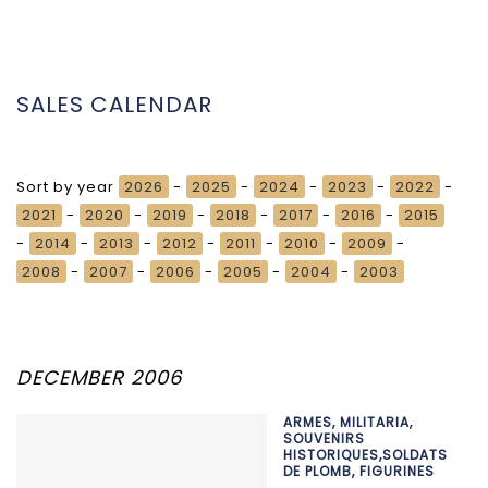
SALES CALENDAR
Sort by year
2026
-
2025
-
2024
-
2023
-
2022
-
2021
-
2020
-
2019
-
2018
-
2017
-
2016
-
2015
-
2014
-
2013
-
2012
-
2011
-
2010
-
2009
-
2008
-
2007
-
2006
-
2005
-
2004
-
2003
DECEMBER 2006
ARMES, MILITARIA,
SOUVENIRS
HISTORIQUES,SOLDATS
DE PLOMB, FIGURINES