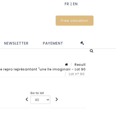
Free valuation
NEWSLETTER
PAYEMENT
Result
repro représantant "une île imaginair - Lot 90
Lot n° 90
Go to lot