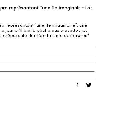
o représantant "une île imaginair - Lot
 représantant "une île imaginaire", une
ne jeune fille à la pêche aux crevettes, et
e crépuscule derrière la cime des arbres"